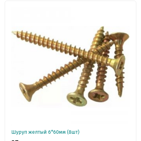
Шуруп желтый 6*60мм (8шт)