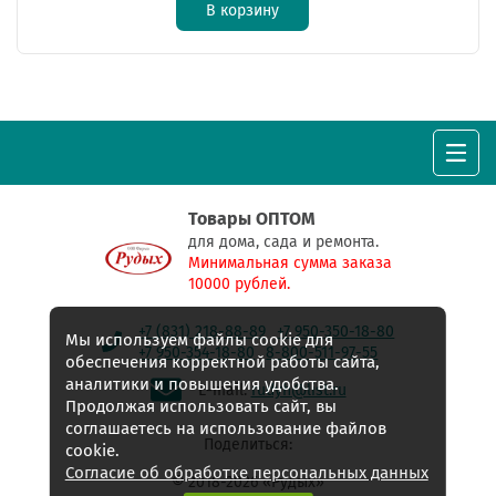
В корзину
Товары ОПТОМ
для дома, сада и ремонта.
Минимальная сумма заказа
10000 рублей.
+7 (831) 218-88-89
+7 950-350-18-80
Мы используем файлы cookie для
+7 950-354-18-80
8-800-511-97-55
обеспечения корректной работы сайта,
аналитики и повышения удобства.
E-mail:
rudyh@list.ru
Продолжая использовать сайт, вы
соглашаетесь на использование файлов
Поделиться:
cookie.
Согласие об обработке персональных данных
© 2018-2026 «Рудых»