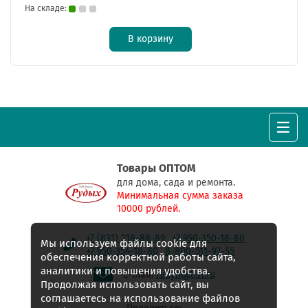
На складе:
В корзину
Товары ОПТОМ
для дома, сада и ремонта.
Минимальная сумма заказа
10000 рублей.
+7 (831) 218-88-89
+7 950-350-18-80
Мы используем файлы cookie для
+7 950-354-18-80
8-800-511-97-55
обеспечения корректной работы сайта,
аналитики и повышения удобства.
E-mail:
rudyh@list.ru
Продолжая использовать сайт, вы
соглашаетесь на использование файлов