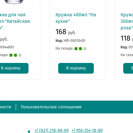
жка для чая
Кружка 480мл "На
Круж
мл "Китайская
кухне"
300м
а"
роза
168
руб.
118
руб.
Код:
НФ-00010410
00944885
Код:
00
На складе:
ладе:
На скл
В корзину
В корзину
ности
Пользовательское соглашение
+7 (831) 218-88-89
+7 950-354-18-80