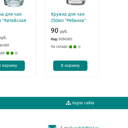
ка для чая
Кружка для чая
л "Китайская
250мл "Рябинка"
"
90
руб.
руб.
Код:
00945613
947651
На складе:
аде:
В корзину
В корзину
Карта сайта