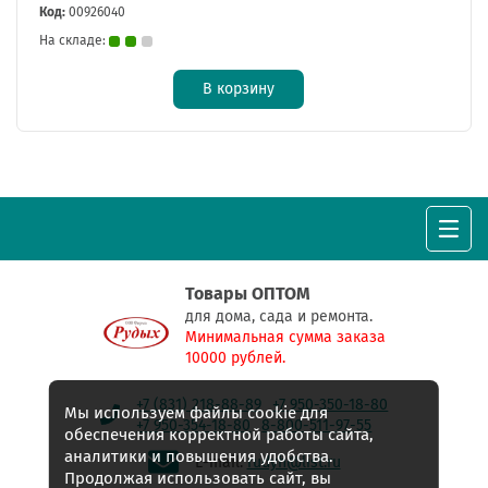
Код:
00926040
На складе:
В корзину
Товары ОПТОМ
для дома, сада и ремонта.
Минимальная сумма заказа
10000 рублей.
+7 (831) 218-88-89
+7 950-350-18-80
Мы используем файлы cookie для
+7 950-354-18-80
8-800-511-97-55
обеспечения корректной работы сайта,
аналитики и повышения удобства.
E-mail:
rudyh@list.ru
Продолжая использовать сайт, вы