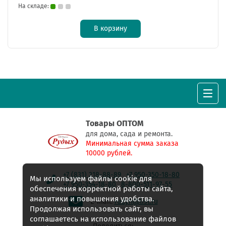
На складе:
В корзину
Товары ОПТОМ
для дома, сада и ремонта.
Минимальная сумма заказа
10000 рублей.
+7 (831) 218-88-89
+7 950-350-18-80
Мы используем файлы cookie для
+7 950-354-18-80
8-800-511-97-55
обеспечения корректной работы сайта,
аналитики и повышения удобства.
E-mail:
rudyh@list.ru
Продолжая использовать сайт, вы
соглашаетесь на использование файлов