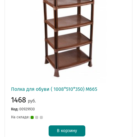
Полка для обуви ( 1008*510*350) М665
1468
руб.
Код:
00929930
На складе:
В корзину