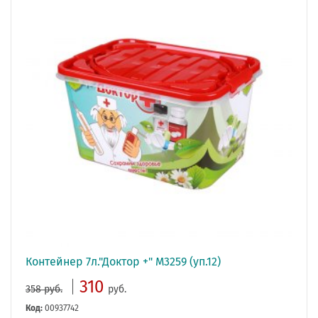
Контейнер 7л."Доктор +" М3259 (уп.12)
310
358 руб.
руб.
Код:
00937742