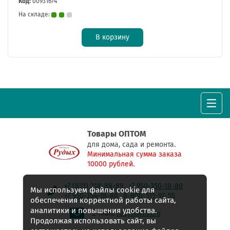
Код:
00931674
На складе:
В корзину
Товары ОПТОМ
для дома, сада и ремонта.
Минимальная сумма заказа
10000 рублей.
+7 (831) 218-88-89
+7 950-350-18-80
Мы используем файлы cookie для
+7 950-354-18-80
8-800-511-97-55
обеспечения корректной работы сайта,
аналитики и повышения удобства.
E-mail:
rudyh@list.ru
Продолжая использовать сайт, вы