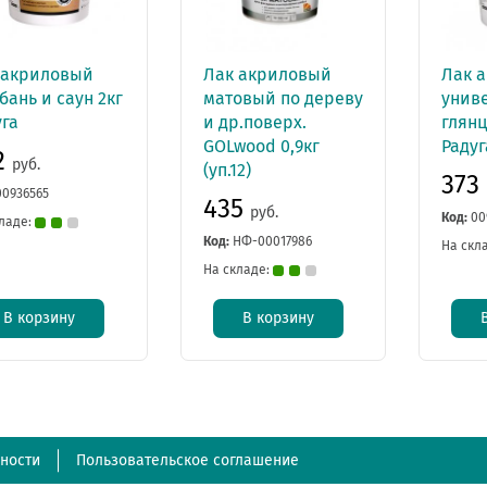
 акриловый
Лак акриловый
Лак 
бань и саун 2кг
матовый по дереву
унив
уга
и др.поверх.
глянц
GOLwood 0,9кг
Радуг
2
руб.
(уп.12)
373
00936565
435
руб.
Код:
00
ладе:
Код:
НФ-00017986
На скл
На складе:
В корзину
В корзину
ности
Пользовательское соглашение