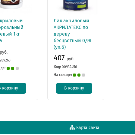
акриловый
Лак акриловый
ерсальный
АКРИЛАТЕКС по
евый 1кг
дереву
а
бесцветный 0,9л
(уп.6)
руб.
407
руб.
939263
Код:
00932456
аде:
На складе:
В корзину
В корзину
Карта сайта