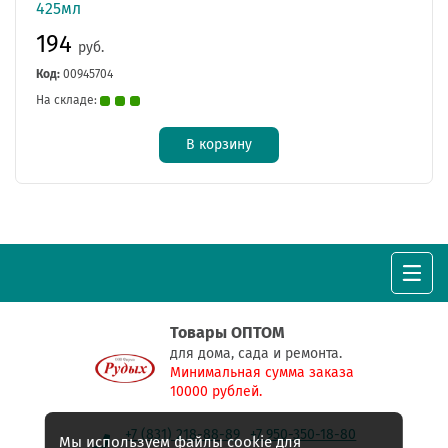
425мл
194
руб.
Код:
00945704
На складе:
В корзину
Товары ОПТОМ
для дома, сада и ремонта.
Минимальная сумма заказа
10000 рублей.
+7 (831) 218-88-89
+7 950-350-18-80
Мы используем файлы cookie для