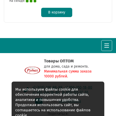
На складе:
В корзину
Товары ОПТОМ
для дома, сада и ремонта.
Минимальная сумма заказа
10000 рублей.
+7 (831) 218-88-89
+7 950-350-18-80
Мы используем файлы cookie для
+7 950-354-18-80
8-800-511-97-55
обеспечения корректной работы сайта,
аналитики и повышения удобства.
E-mail:
rudyh@list.ru
Продолжая использовать сайт, вы
соглашаетесь на использование файлов
Поделиться:
cookie.