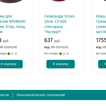
ма для
Сковорода Scovo
Ковш 
ечки КРУЖЕВО
20см. СЭ-026
Грани
м, б/кр, толщ.
стек.крыш
съем
мм
"Эксперт"
арт.0
8
637
175
руб.
руб.
НФ-00008390
Код:
НФ-00016328
Код:
НФ
ладе:
На складе:
На скл
В корзину
В корзину
ности
Пользовательское соглашение