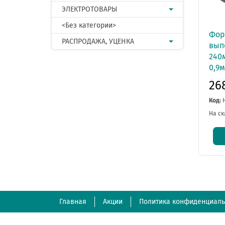
ЭЛЕКТРОТОВАРЫ
<Без категории>
Фор
РАСПРОДАЖА, УЦЕНКА
вып
240м
0,9
26
Код:
На ск
Главная
Акции
Политика конфиденциаль