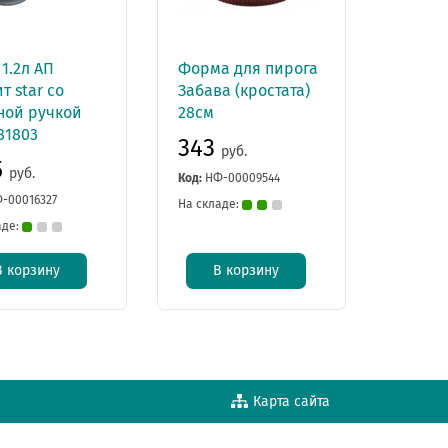
1.2л АП
Форма для пирога
т star со
Забава (кростата)
ной ручкой
28см
81803
343
руб.
5
руб.
Код:
НФ-00009544
-00016327
На складе:
аде:
В корзину
В корзину
Карта сайта