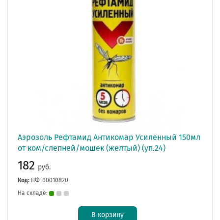
Аэрозоль Рефтамид Антикомар Усиленный 150мл
от ком/слепней/мошек (желтый) (уп.24)
182
руб.
Код:
НФ-00010820
На складе:
В корзину