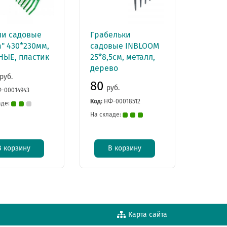
ли садовые
Грабельки
" 430*230мм,
садовые INBLOOM
НЫЕ, пластик
25*8,5см, металл,
дерево
руб.
80
руб.
-00014943
Код:
НФ-00018512
аде:
На складе:
В корзину
В корзину
Карта сайта