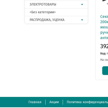
ЭЛЕКТРОТОВАРЫ
<Без категории>
Сек
РАСПРОДАЖА, УЦЕНКА
200
мех
ручк
анти
39
Код:
На ск
Главная
Акции
Политика конфиденциаль