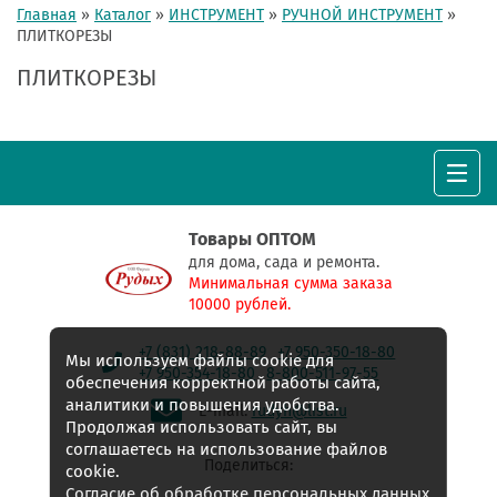
Главная
»
Каталог
»
ИНСТРУМЕНТ
»
РУЧНОЙ ИНСТРУМЕНТ
»
ПЛИТКОРЕЗЫ
ПЛИТКОРЕЗЫ
Товары ОПТОМ
для дома, сада и ремонта.
Минимальная сумма заказа
10000 рублей.
+7 (831) 218-88-89
+7 950-350-18-80
Мы используем файлы cookie для
+7 950-354-18-80
8-800-511-97-55
обеспечения корректной работы сайта,
аналитики и повышения удобства.
E-mail:
rudyh@list.ru
Продолжая использовать сайт, вы
соглашаетесь на использование файлов
Поделиться:
cookie.
Согласие об обработке персональных данных