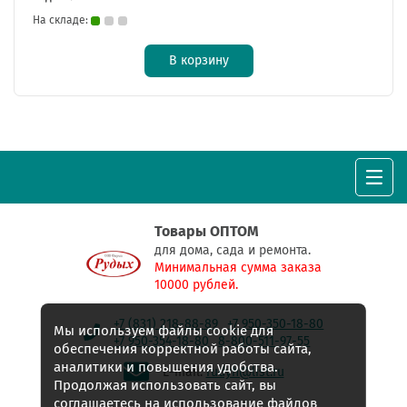
На складе:
В корзину
Товары ОПТОМ
для дома, сада и ремонта.
Минимальная сумма заказа
10000 рублей.
+7 (831) 218-88-89
+7 950-350-18-80
Мы используем файлы cookie для
+7 950-354-18-80
8-800-511-97-55
обеспечения корректной работы сайта,
аналитики и повышения удобства.
E-mail:
rudyh@list.ru
Продолжая использовать сайт, вы
соглашаетесь на использование файлов