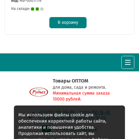
Код:
НФ-00017119
На складе:
В корзину
Товары ОПТОМ
для дома, сада и ремонта.
Минимальная сумма заказа
10000 рублей.
+7 (831) 218-88-89
+7 950-350-18-80
Мы используем файлы cookie для
+7 950-354-18-80
8-800-511-97-55
обеспечения корректной работы сайта,
аналитики и повышения удобства.
E-mail:
rudyh@list.ru
Продолжая использовать сайт, вы