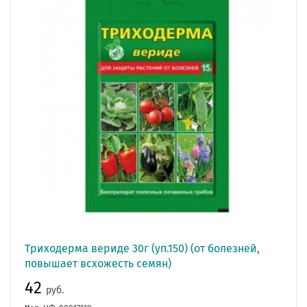
Триходерма вериде 30г (уп.150) (от болезней,
повышает всхожесть семян)
42
руб.