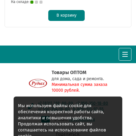
На складе:
В корзину
Товары ОПТОМ
для дома, сада и ремонта.
Минимальная сумма заказа
10000 рублей.
+7 (831) 218-88-89
+7 950-350-18-80
Мы используем файлы cookie для
+7 950-354-18-80
8-800-511-97-55
обеспечения корректной работы сайта,
аналитики и повышения удобства.
E-mail:
rudyh@list.ru
Продолжая использовать сайт, вы
соглашаетесь на использование файлов
Поделиться: