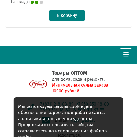
На складе:
В корзину
Товары ОПТОМ
для дома, сада и ремонта.
Минимальная сумма заказа
10000 рублей.
+7 (831) 218-88-89
+7 950-350-18-80
Мы используем файлы cookie для
+7 950-354-18-80
8-800-511-97-55
обеспечения корректной работы сайта,
аналитики и повышения удобства.
E-mail:
rudyh@list.ru
Продолжая использовать сайт, вы
соглашаетесь на использование файлов
Поделиться: