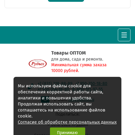
Товары ОПТОМ
для дома, сада и ремонта.
Минимальная сумма заказа
10000 рублей.
+7 (831) 218-88-89
+7 950-350-18-80
Мы используем файлы cookie для
+7 950-354-18-80
8-800-511-97-55
обеспечения корректной работы сайта,
аналитики и повышения удобства.
E-mail:
rudyh@list.ru
Продолжая использовать сайт, вы
соглашаетесь на использование файлов
Поделиться:
cookie.
Согласие об обработке персональных данных
© 2018-2026 «Рудых»
Принимаю