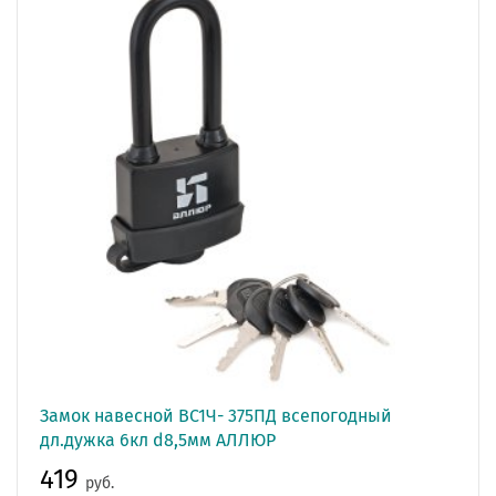
Замок навесной ВС1Ч- 375ПД всепогодный
дл.дужка 6кл d8,5мм АЛЛЮР
419
руб.