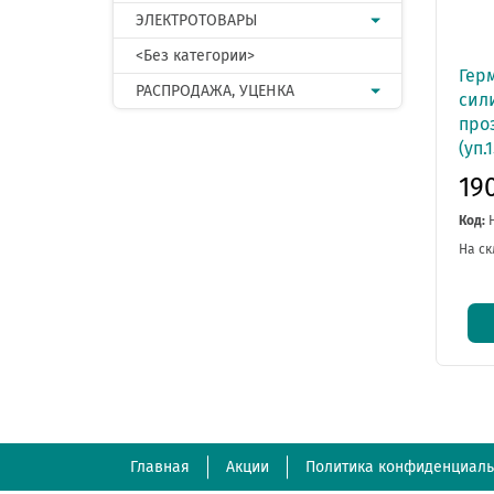
ЭЛЕКТРОТОВАРЫ
<Без категории>
Гер
РАСПРОДАЖА, УЦЕНКА
сил
про
(уп.1
19
Код:
На ск
Главная
Акции
Политика конфиденциаль