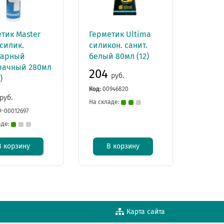
тик Master
Герметик Ultima
 силик.
силикон. санит.
тарный
белый 80мл (12)
рачный 280мл
204
руб.
)
Код:
00946820
руб.
На складе:
-00012697
аде:
В корзину
В корзину
Карта сайта