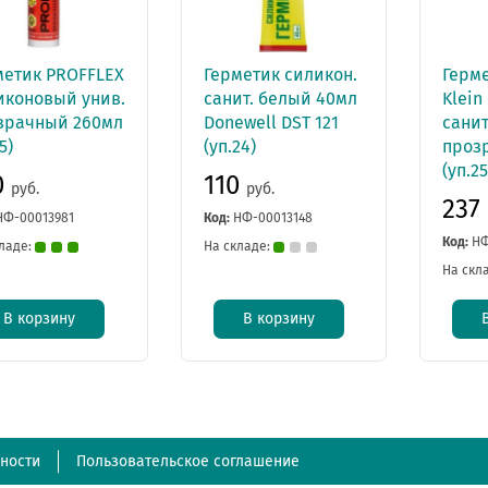
метик PROFFLEX
Герметик силикон.
Герме
иконовый унив.
санит. белый 40мл
Klein
зрачный 260мл
Donewell DST 121
сани
5)
(уп.24)
проз
(уп.25
0
110
руб.
руб.
237
НФ-00013981
Код:
НФ-00013148
Код:
НФ
ладе:
На складе:
На скл
В корзину
В корзину
ности
Пользовательское соглашение