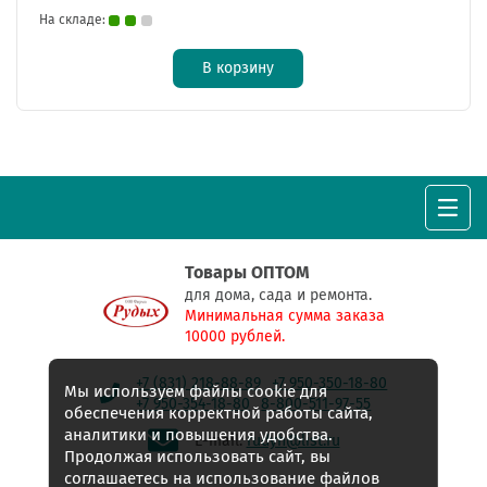
На складе:
В корзину
Товары ОПТОМ
для дома, сада и ремонта.
Минимальная сумма заказа
10000 рублей.
+7 (831) 218-88-89
+7 950-350-18-80
Мы используем файлы cookie для
+7 950-354-18-80
8-800-511-97-55
обеспечения корректной работы сайта,
аналитики и повышения удобства.
E-mail:
rudyh@list.ru
Продолжая использовать сайт, вы
соглашаетесь на использование файлов