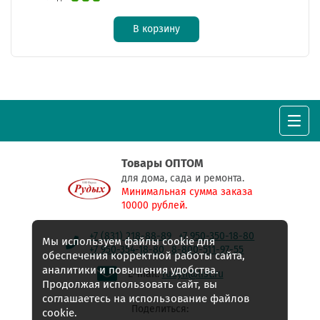
В корзину
Товары ОПТОМ
для дома, сада и ремонта.
Минимальная сумма заказа
10000 рублей.
+7 (831) 218-88-89
+7 950-350-18-80
Мы используем файлы cookie для
+7 950-354-18-80
8-800-511-97-55
обеспечения корректной работы сайта,
аналитики и повышения удобства.
E-mail:
rudyh@list.ru
Продолжая использовать сайт, вы
соглашаетесь на использование файлов
Поделиться:
cookie.