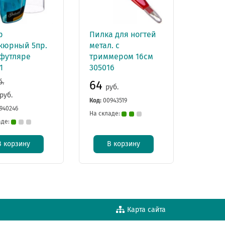
р
Пилка для ногтей
кюрный 5пр.
метал. с
 футляре
триммером 16см
1
305016
б.
64
руб.
руб.
Код:
00943519
940246
На складе:
аде:
В корзину
В корзину
Карта сайта