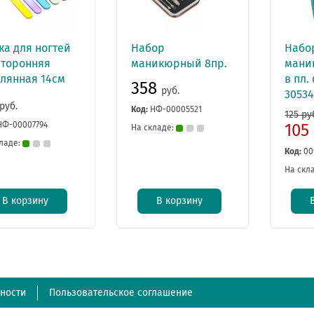
ка для ногтей
Набор
Набо
сторонняя
маникюрный 8пр.
мани
клянная 14см
в пл.
358
руб.
30534
руб.
Код:
НФ-00005521
125 ру
НФ-00007794
105
На складе:
ладе:
Код:
00
На скл
В корзину
В корзину
ности
Пользовательское соглашение