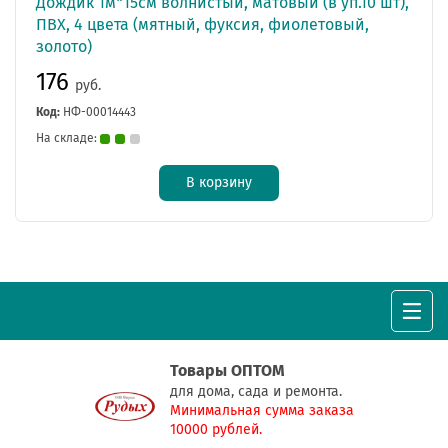
Дождик 1м*15см волнистый, матовый (в уп.10 шт),
ПВХ, 4 цвета (мятный, фуксия, фиолетовый,
золото)
176
руб.
Код:
НФ-00014443
На складе:
В корзину
Товары ОПТОМ
для дома, сада и ремонта.
Минимальная сумма заказа
10000 рублей.