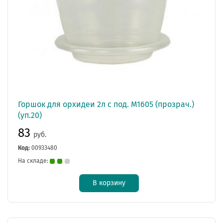
Горшок для орхидеи 2л с под. М1605 (прозрач.)
(уп.20)
83
руб.
Код:
00933480
На складе:
В корзину