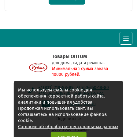
Товары ОПТОМ
для дома, сада и ремонта.
Минимальная сумма заказа
10000 рублей.
+7 (831) 218-88-89
+7 950-350-18-80
Мы используем файлы cookie для
+7 950-354-18-80
8-800-511-97-55
обеспечения корректной работы сайта,
аналитики и повышения удобства.
E-mail:
rudyh@list.ru
Продолжая использовать сайт, вы
соглашаетесь на использование файлов
Поделиться:
cookie.
Согласие об обработке персональных данных
© 2018-2026 «Рудых»