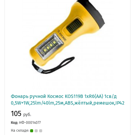
Фонарь ручной Космос KOS119B 1xR6(АА) 1св/д
0,5W+1W,25lm/40lm,25м,ABS,жёлтый,ремешок,IP42
105
руб.
Код:
НФ-00014077
На складе: