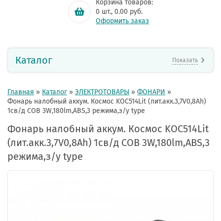
Корзина товаров:
0
шт.,
0.00
руб.
Оформить заказ
Каталог
Показать
Главная
»
Каталог
»
ЭЛЕКТРОТОВАРЫ
»
ФОНАРИ
»
Фонарь налобный аккум. Космос KOC514Lit (лит.акк.3,7V0,8Ah)
1св/д COB 3W,180lm,ABS,3 режима,з/у type
Фонарь налобный аккум. Космос KOC514Lit
(лит.акк.3,7V0,8Ah) 1св/д COB 3W,180lm,ABS,3
режима,з/у type