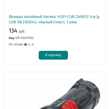
Фонарь налобный Космос H101-COB (3xR03) 1св/д
COB 3W (160lm), чёрный/пласт, 3 реж.
134
руб.
Код:
НФ-00018100
На складе:
В корзину