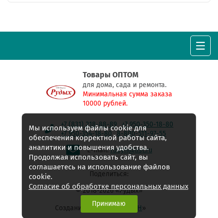
Товары ОПТОМ
для дома, сада и ремонта.
Минимальная сумма заказа
10000 рублей.
+7 (831) 218-88-89
+7 950-350-18-80
Мы используем файлы cookie для
+7 950-354-18-80
8-800-511-97-55
обеспечения корректной работы сайта,
аналитики и повышения удобства.
E-mail:
rudyh@list.ru
Продолжая использовать сайт, вы
соглашаетесь на использование файлов
Поделиться:
cookie.
Согласие об обработке персональных данных
© 2018-2026 «Рудых»
Принимаю
Создание сайта - «
Сайт НН
»