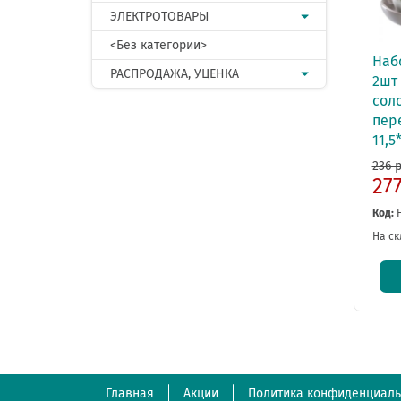
ЭЛЕКТРОТОВАРЫ
<Без категории>
Наб
РАСПРОДАЖА, УЦЕНКА
2шт 
соло
пер
11,5
236 р
27
Код:
На ск
Главная
Акции
Политика конфиденциаль