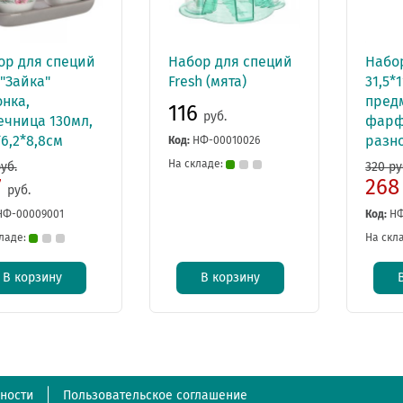
ор для специй
Набор для специй
Набор
"Зайка"
Fresh (мята)
31,5*1
нка,
пред
116
руб.
ечница 130мл,
фарф
*6,2*8,8см
разн
Код:
НФ-00010026
На складе:
уб.
320 ру
7
26
руб.
НФ-00009001
Код:
НФ
ладе:
На скл
В корзину
В корзину
ности
Пользовательское соглашение