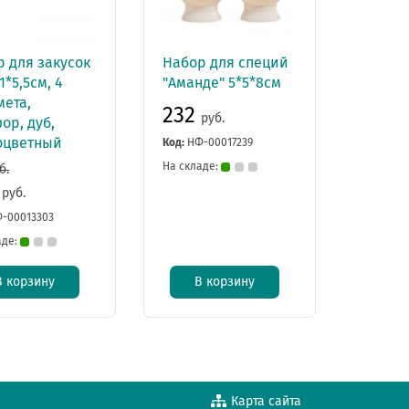
 для закусок
Набор для специй
1*5,5см, 4
"Аманде" 5*5*8см
мета,
232
руб.
ор, дуб,
оцветный
Код:
НФ-00017239
На складе:
б.
8
руб.
-00013303
аде:
В корзину
В корзину
Карта сайта