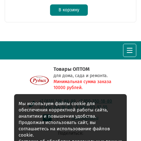
В корзину
Товары ОПТОМ
для дома, сада и ремонта.
Минимальная сумма заказа
10000 рублей.
+7 (831) 218-88-89
+7 950-350-18-80
Мы используем файлы cookie для
+7 950-354-18-80
8-800-511-97-55
обеспечения корректной работы сайта,
аналитики и повышения удобства.
E-mail:
rudyh@list.ru
Продолжая использовать сайт, вы
соглашаетесь на использование файлов
Поделиться:
cookie.