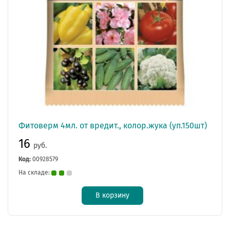
Фитоверм 4мл. от вредит., колор.жука (уп.150шт)
16
руб.
Код:
00928579
На складе:
В корзину