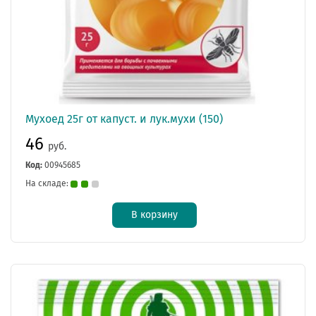
Мухоед 25г от капуст. и лук.мухи (150)
46
руб.
Код:
00945685
На складе:
В корзину