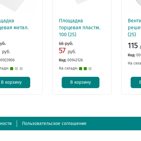
щадка
Площадка
Вент
цевая метал.
торцевая пластм.
решет
100 (25)
(25)
уб.
68 руб.
115
5
57
руб.
руб.
Код:
00
00923906
Код:
00943126
На скл
ладе:
На складе:
В корзину
В корзину
ности
Пользовательское соглашение