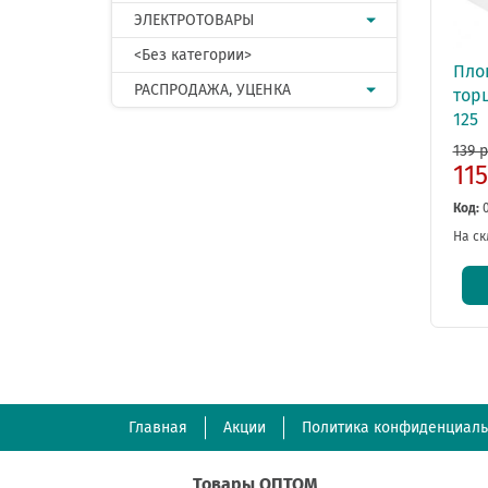
ЭЛЕКТРОТОВАРЫ
<Без категории>
Пло
РАСПРОДАЖА, УЦЕНКА
тор
125
139 р
11
Код:
На ск
Главная
Акции
Политика конфиденциаль
Товары ОПТОМ