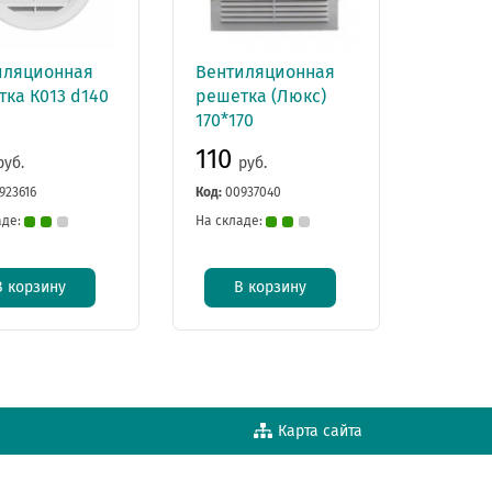
иляционная
Вентиляционная
ка К013 d140
решетка (Люкс)
170*170
110
руб.
руб.
923616
Код:
00937040
аде:
На складе:
В корзину
В корзину
Карта сайта