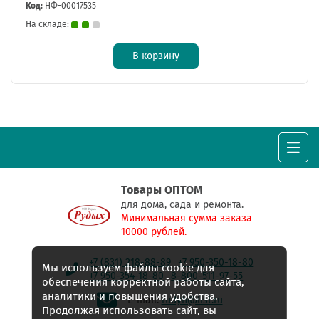
Код:
НФ-00017535
На складе:
В корзину
Товары ОПТОМ
для дома, сада и ремонта.
Минимальная сумма заказа
10000 рублей.
+7 (831) 218-88-89
+7 950-350-18-80
Мы используем файлы cookie для
+7 950-354-18-80
8-800-511-97-55
обеспечения корректной работы сайта,
аналитики и повышения удобства.
E-mail:
rudyh@list.ru
Продолжая использовать сайт, вы