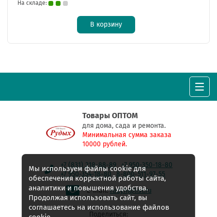
На складе:
В корзину
Товары ОПТОМ
для дома, сада и ремонта.
Минимальная сумма заказа
10000 рублей.
+7 (831) 218-88-89
+7 950-350-18-80
Мы используем файлы cookie для
+7 950-354-18-80
8-800-511-97-55
обеспечения корректной работы сайта,
аналитики и повышения удобства.
E-mail:
rudyh@list.ru
Продолжая использовать сайт, вы
соглашаетесь на использование файлов
Поделиться: