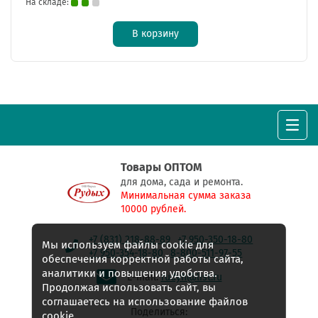
На складе:
В корзину
Товары ОПТОМ
для дома, сада и ремонта.
Минимальная сумма заказа
10000 рублей.
+7 (831) 218-88-89
+7 950-350-18-80
Мы используем файлы cookie для
+7 950-354-18-80
8-800-511-97-55
обеспечения корректной работы сайта,
аналитики и повышения удобства.
E-mail:
rudyh@list.ru
Продолжая использовать сайт, вы
соглашаетесь на использование файлов
Поделиться:
cookie.