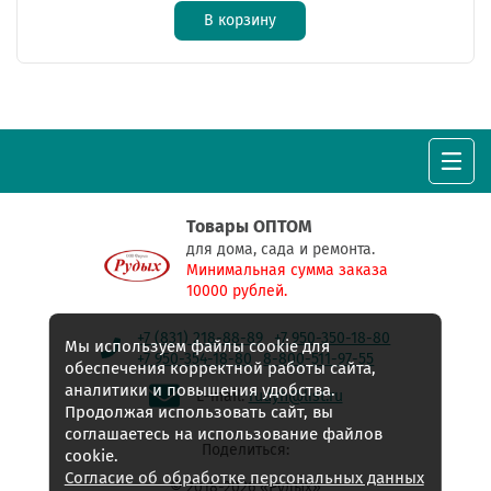
В корзину
Товары ОПТОМ
для дома, сада и ремонта.
Минимальная сумма заказа
10000 рублей.
+7 (831) 218-88-89
+7 950-350-18-80
Мы используем файлы cookie для
+7 950-354-18-80
8-800-511-97-55
обеспечения корректной работы сайта,
аналитики и повышения удобства.
E-mail:
rudyh@list.ru
Продолжая использовать сайт, вы
соглашаетесь на использование файлов
Поделиться:
cookie.
Согласие об обработке персональных данных
© 2018-2026 «Рудых»