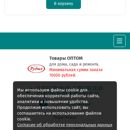
В корзину
Товары ОПТОМ
для дома, сада и ремонта.
Минимальная сумма заказа
10000 рублей.
+7 (831) 218-88-89
+7 950-350-18-80
Мы используем файлы cookie для
+7 950-354-18-80
8-800-511-97-55
обеспечения корректной работы сайта,
аналитики и повышения удобства.
E-mail:
rudyh@list.ru
Продолжая использовать сайт, вы
соглашаетесь на использование файлов
Поделиться:
cookie.
Согласие об обработке персональных данных
© 2018-2026 «Рудых»