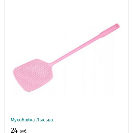
Мухобойка Лысьва
24
руб.