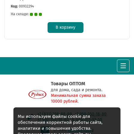
Код:
00932294
На складе:
В корзину
Товары ОПТОМ
для дома, сада и ремонта.
Минимальная сумма заказа
10000 рублей.
+7 (831) 218-88-89
+7 950-350-18-80
Мы используем файлы cookie для
+7 950-354-18-80
8-800-511-97-55
обеспечения корректной работы сайта,
аналитики и повышения удобства.
E-mail:
rudyh@list.ru