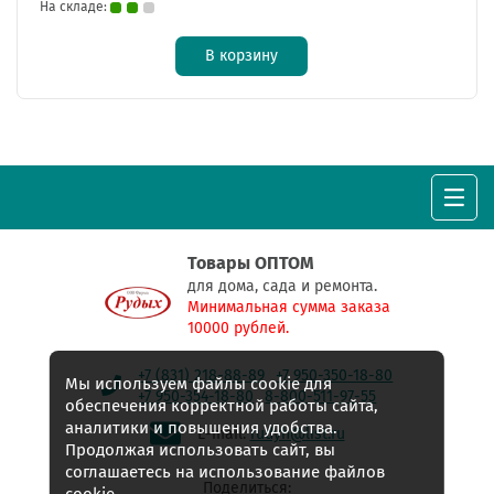
На складе:
В корзину
Товары ОПТОМ
для дома, сада и ремонта.
Минимальная сумма заказа
10000 рублей.
+7 (831) 218-88-89
+7 950-350-18-80
Мы используем файлы cookie для
+7 950-354-18-80
8-800-511-97-55
обеспечения корректной работы сайта,
аналитики и повышения удобства.
E-mail:
rudyh@list.ru
Продолжая использовать сайт, вы
соглашаетесь на использование файлов
Поделиться: