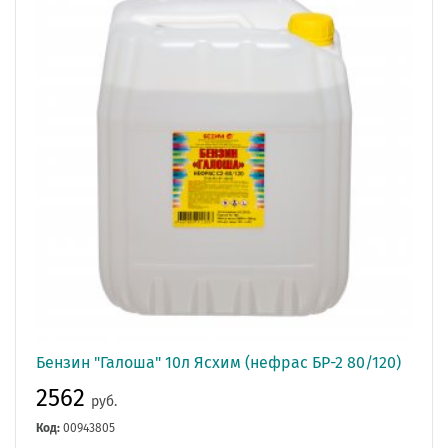
Бензин "Галоша" 10л Ясхим (нефрас БР-2 80/120)
2562
руб.
Код:
00943805