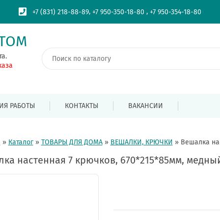
,
,
+7 (831) 218-88-89
+7 950-350-18-80
+7 950-354-18-80
ПТОМ
та.
каза
ИЯ РАБОТЫ
КОНТАКТЫ
ВАКАНСИИ
я
»
Каталог
»
ТОВАРЫ ДЛЯ ДОМА
»
ВЕШАЛКИ, КРЮЧКИ
»
Вешалка нас
ка настенная 7 крючков, 670*215*85мм, медны