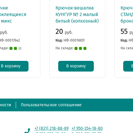
чки
Крючок-вешалка
Крюч
оклеящиеся
КУНГУР № 2 малый
СТАНД
 микс
белый (колхозный)
брон
20
55
руб.
руб.
р
НФ-00017642
Код:
НФ-00016651
Код:
НФ
ладе:
На складе:
На скл
В корзину
В корзину
ности
Пользовательское соглашение
+7 (831) 218-88-89
+7 950-354-18-80