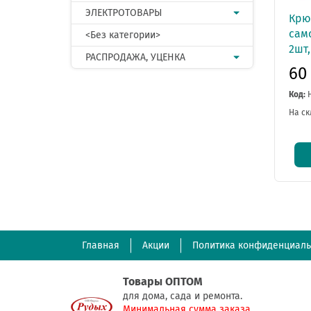
ЭЛЕКТРОТОВАРЫ
Крю
сам
<Без категории>
2шт,
РАСПРОДАЖА, УЦЕНКА
60
Код:
На ск
Главная
Акции
Политика конфиденциаль
Товары ОПТОМ
для дома, сада и ремонта.
Минимальная сумма заказа