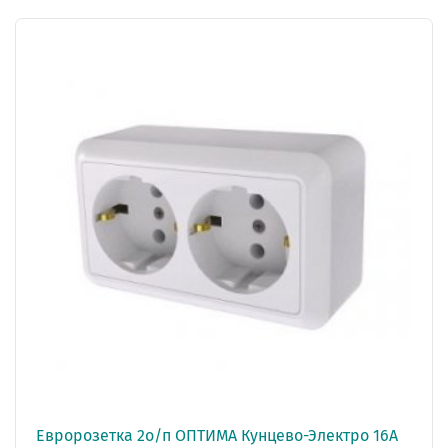
Евророзетка 2о/п ОПТИМА Кунцево-Электро 16А