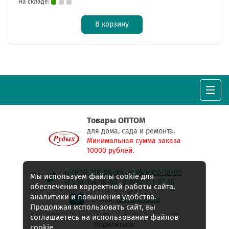
На складе:
В корзину
Товары ОПТОМ
для дома, сада и ремонта.
Минимальная сумма заказа
10000 рублей.
+7 (831) 218-88-89
+7 950-350-18-80
Мы используем файлы cookie для
+7 950-354-18-80
8-800-511-97-55
обеспечения корректной работы сайта,
аналитики и повышения удобства.
E-mail:
rudyh@list.ru
Продолжая использовать сайт, вы
соглашаетесь на использование файлов
Поделиться:
cookie.