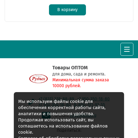
В корзину
Товары ОПТОМ
для дома, сада и ремонта.
Минимальная сумма заказа
10000 рублей.
+7 (831) 218-88-89
+7 950-350-18-80
Мы используем файлы cookie для
+7 950-354-18-80
8-800-511-97-55
обеспечения корректной работы сайта,
аналитики и повышения удобства.
E-mail:
rudyh@list.ru
Продолжая использовать сайт, вы
соглашаетесь на использование файлов
Поделиться:
cookie.