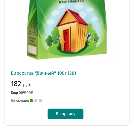
Биосостав "Дачный" 100г (28)
182
руб.
Код:
00932661
На складе:
В корзину