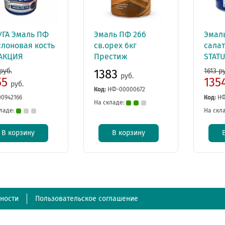
УГА Эмаль ПФ
Эмаль ПФ 266
Эмаль
слоновая кость
св.орех 6кг
салат
 АКЦИЯ
Престиж
STAT
руб.
1613 р
1383
руб.
55
135
руб.
Код:
НФ-00000672
00942166
Код:
НФ
На складе:
ладе:
На скл
В корзину
В корзину
ности
Пользовательское соглашение