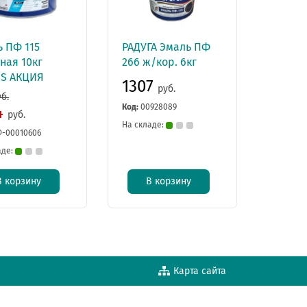
 ПФ 115
РАДУГА Эмаль ПФ
ная 10кг
266 ж/кор. 6кг
US АКЦИЯ
1307
руб.
уб.
Код:
00928089
4
руб.
На складе:
-00010606
аде:
В корзину
В корзину
Карта сайта