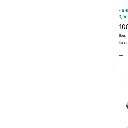
Чай
3,0
10
Код:
На ск