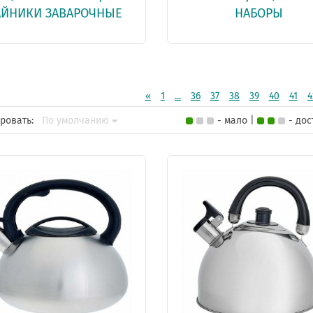
АЙНИКИ ЗАВАРОЧНЫЕ
НАБОРЫ
«
1
...
36
37
38
39
40
41
4
ровать:
По умолчанию
- мало |
- до