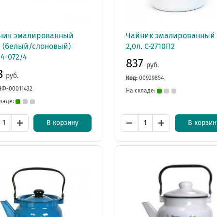
ник эмалированный
Чайник эмалированный
. (белый/слоновый)
2,0л. С-2710П2
4-072/4
837
руб.
8
руб.
Код:
00929854
НФ-00011432
На складе:
ладе:
В корзину
В корзин