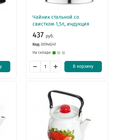
Чайник стальной со
свистком 1,5л, индукция
437
руб.
Код:
00946241
На складе:
у
В корзину