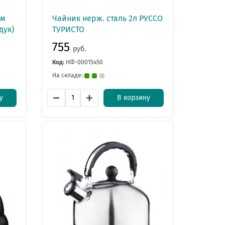
ом
Чайник нерж. сталь 2л РУССО
дук)
ТУРИСТО
755
руб.
Код:
НФ-00015450
На складе:
у
В корзину