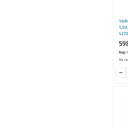
Чай
1,0л
4270
59
Код:
На ск