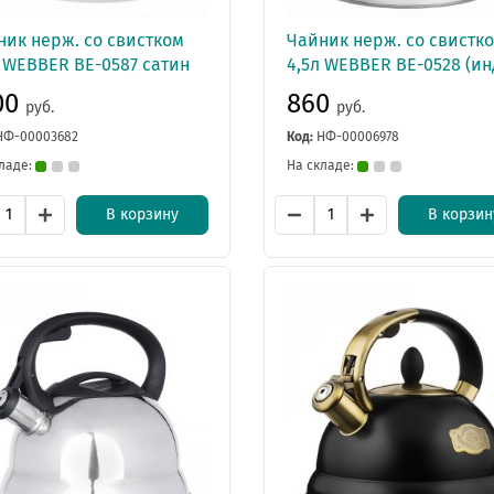
ник нерж. со свистком
Чайник нерж. со свистк
л WEBBER BE-0587 сатин
4,5л WEBBER BE-0528 (ин
00
860
руб.
руб.
НФ-00003682
Код:
НФ-00006978
ладе:
На складе:
В корзину
В корзин