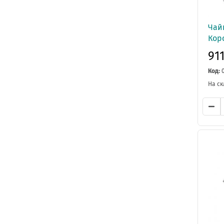
Чайн
Кор
91
Код:
На ск