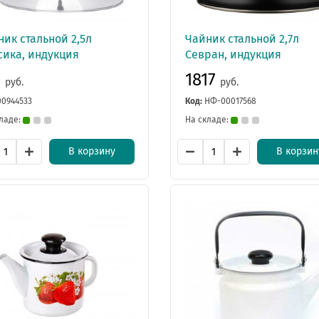
ик стальной 2,5л
Чайник стальной 2,7л
сика, индукция
Севран, индукция
1
1817
руб.
руб.
00944533
Код:
НФ-00017568
ладе:
На складе:
В корзину
В корзин