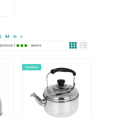
2
43
44
»
статочно |
- много
Новинка