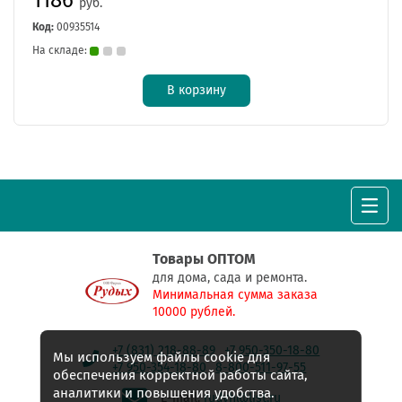
руб.
Код:
00935514
На складе:
В корзину
Товары ОПТОМ
для дома, сада и ремонта.
Минимальная сумма заказа
10000 рублей.
+7 (831) 218-88-89
+7 950-350-18-80
Мы используем файлы cookie для
+7 950-354-18-80
8-800-511-97-55
обеспечения корректной работы сайта,
аналитики и повышения удобства.
E-mail:
rudyh@list.ru