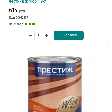
лестниц ж/кор 1,9кг
614
руб.
Код:
00932357
На складе:
В корзину