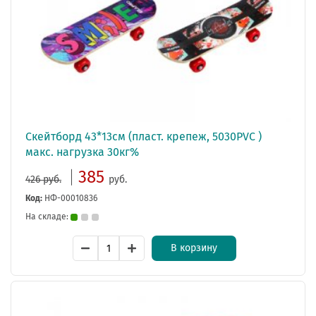
Скейтборд 43*13см (пласт. крепеж, 5030PVC )
макс. нагрузка 30кг%
385
426 руб.
руб.
Код:
НФ-00010836
На складе:
В корзину