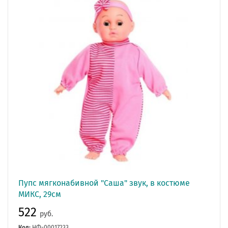
Пупс мягконабивной "Саша" звук, в костюме
МИКС, 29см
522
руб.
Код:
НФ-00017233