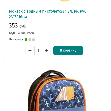
Рюкзак с водным пистолетом 1,2л, PP, PVC,
23*5*16см
353
руб.
Код:
НФ-00015568
На складе:
В корзину