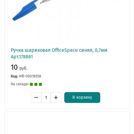
Ручка шариковая OfficeSpace синяя, 0,7мм
Арт.178861
10
руб.
Код:
НФ-00018558
На складе:
В корзину