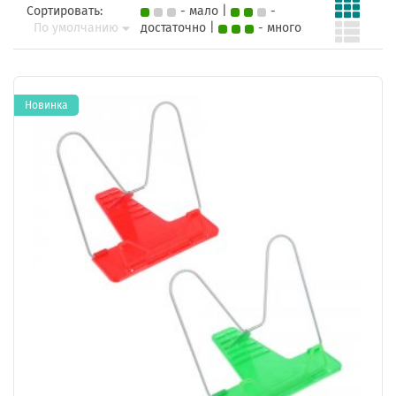
Сортировать:
- мало |
-
По умолчанию
достаточно |
- много
Новинка