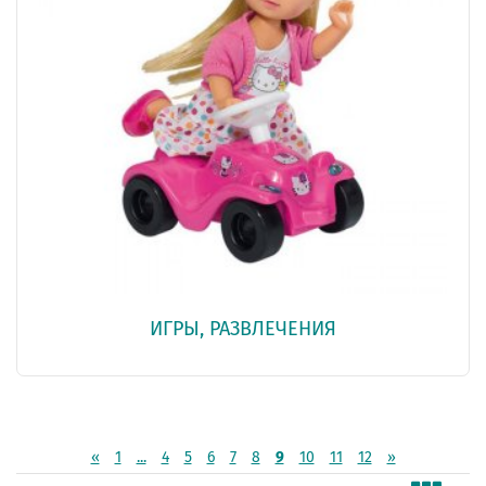
ИГРЫ, РАЗВЛЕЧЕНИЯ
«
1
...
4
5
6
7
8
9
10
11
12
»