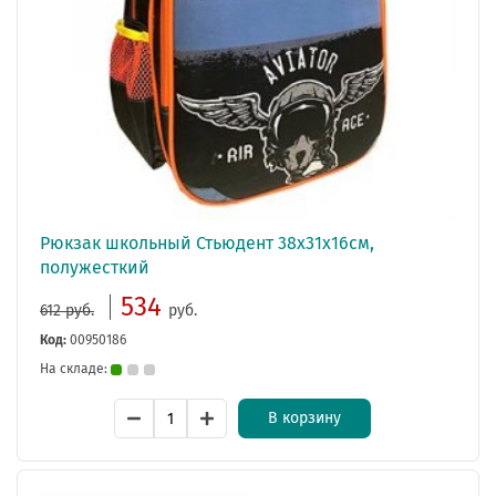
Рюкзак школьный Стьюдент 38x31x16см,
полужесткий
534
612 руб.
руб.
Код:
00950186
На складе:
В корзину