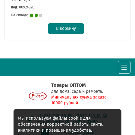
Код:
00924898
На складе:
В корзину
Товары ОПТОМ
для дома, сада и ремонта.
Минимальная сумма заказа
10000 рублей.
+7 (831) 218-88-89
+7 950-350-18-80
Мы используем файлы cookie для
+7 950-354-18-80
8-800-511-97-55
обеспечения корректной работы сайта,
аналитики и повышения удобства.
E-mail:
rudyh@list.ru