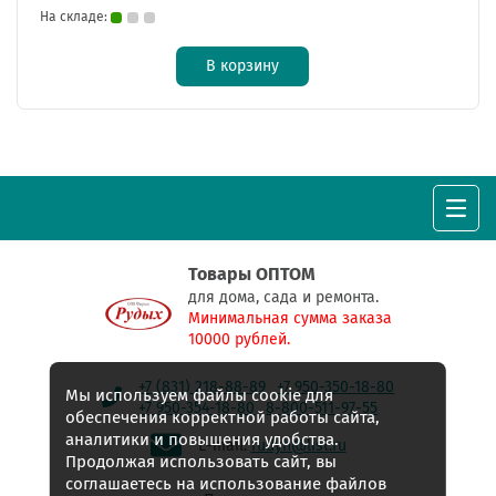
На складе:
В корзину
Товары ОПТОМ
для дома, сада и ремонта.
Минимальная сумма заказа
10000 рублей.
+7 (831) 218-88-89
+7 950-350-18-80
Мы используем файлы cookie для
+7 950-354-18-80
8-800-511-97-55
обеспечения корректной работы сайта,
аналитики и повышения удобства.
E-mail:
rudyh@list.ru
Продолжая использовать сайт, вы
соглашаетесь на использование файлов