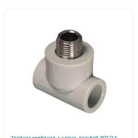
Тройник комбинир. с наруж. резьбой 25*1/2 S