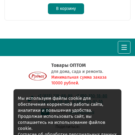
В корзину
Товары ОПТОМ
для дома, сада и ремонта.
Минимальная сумма заказа
10000 рублей.
+7 (831) 218-88-89
+7 950-350-18-80
Мы используем файлы cookie для
+7 950-354-18-80
8-800-511-97-55
обеспечения корректной работы сайта,
аналитики и повышения удобства.
E-mail:
rudyh@list.ru
Продолжая использовать сайт, вы
соглашаетесь на использование файлов
Поделиться:
cookie.
Согласие об обработке персональных данных