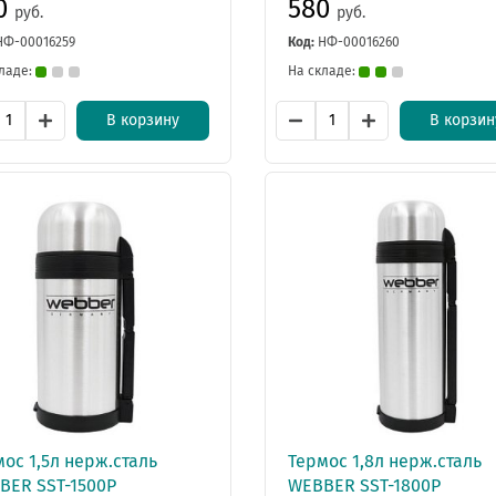
0
580
руб.
руб.
НФ-00016259
Код:
НФ-00016260
ладе:
На складе:
В корзину
В корзин
ос 1,5л нерж.сталь
Термос 1,8л нерж.сталь
BER SSТ-1500P
WEBBER SSТ-1800P