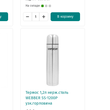
На складе:
у
В корзину
Термос 1,2л нерж.сталь
WEBBER SS-1200P
узк.горловина