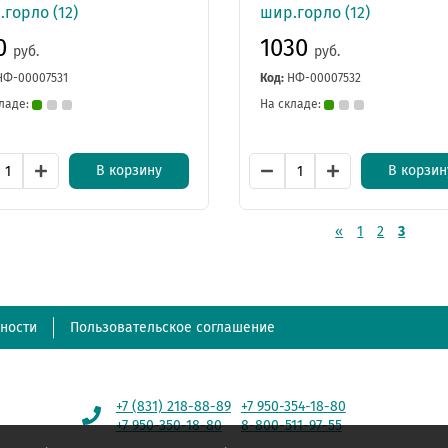
горло (12)
шир.горло (12)
0
1030
руб.
руб.
НФ-00007531
Код:
НФ-00007532
ладе:
На складе:
В корзину
В корзин
«
1
2
3
ности
Пользовательское соглашение
+7 (831) 218-88-89
+7 950-354-18-80
+7 950-350-18-80
8-800-511-97-55