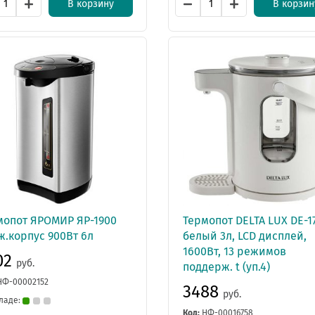
В корзину
В корзин
мопот ЯРОМИР ЯР-1900
Термопот DЕLTA LUX DE-1
ж.корпус 900Вт 6л
белый 3л, LCD дисплей,
1600Вт, 13 режимов
02
руб.
поддерж. t (уп.4)
НФ-00002152
3488
руб.
ладе:
Код:
НФ-00016758