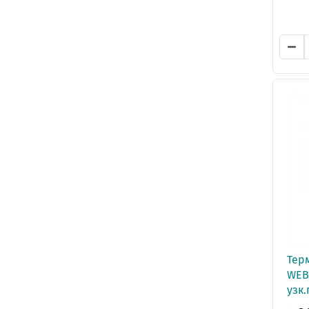
Терм
WEB
узк