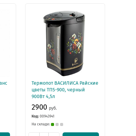
анс
Термопот ВАСИЛИСА Райские
цветы ТП5-900, черный
900Вт 4,5л
2900
руб.
Код:
00943941
На складе: