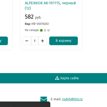
ALPENKOK AK-10111S, черный
(12)
582
руб.
Код:
НФ-00016263
На складе:
у
В корзину
Карта сайта
E-mail:
rudyh@list.ru