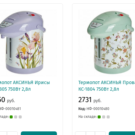
мопот АКСИНЬЯ Ирисы
Термопот АКСИНЬЯ Пров
805 750Вт 2,8л
КС-1804 750Вт 2,8л
50
2731
руб.
руб.
НФ-00010481
Код:
НФ-00010480
ладе:
На складе: