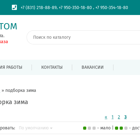
,
,
+7 (831) 218-88-89
+7 950-350-18-80
+7 950-354-18-80
ПТОМ
та.
каза
ИЯ РАБОТЫ
КОНТАКТЫ
ВАКАНСИИ
я
»
подборка зима
орка зима
«
1
2
3
ровать:
По умолчанию
- мало |
- до