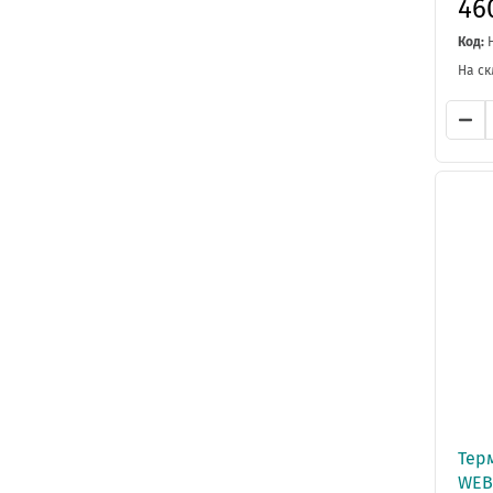
46
Код:
На ск
Терм
WEB