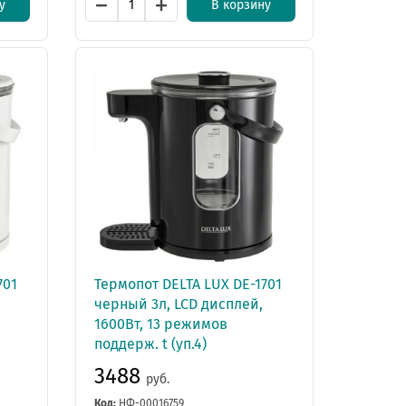
у
В корзину
701
Термопот DЕLTA LUX DE-1701
черный 3л, LCD дисплей,
1600Вт, 13 режимов
поддерж. t (уп.4)
3488
руб.
Код:
НФ-00016759