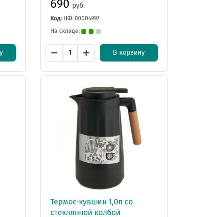
690
руб.
Код:
НФ-00004997
На складе:
у
В корзину
Термос-кувшин 1,0л со
стеклянной колбой