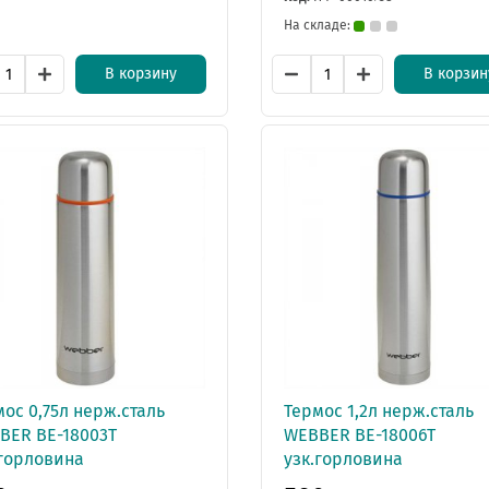
На складе:
В корзину
В корзин
ос 0,75л нерж.сталь
Термос 1,2л нерж.сталь
BER BE-18003T
WEBBER BE-18006T
.горловина
узк.горловина