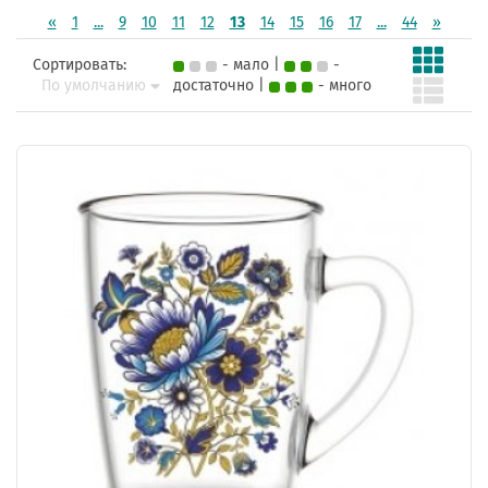
«
1
...
9
10
11
12
13
14
15
16
17
...
44
»
Сортировать:
- мало |
-
По умолчанию
достаточно |
- много