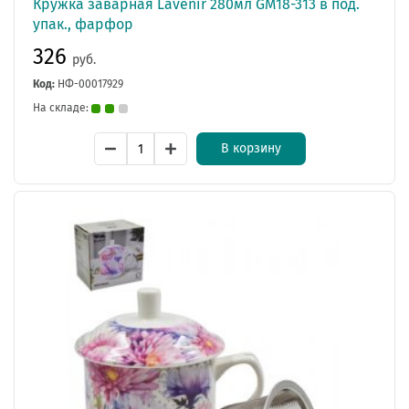
Кружка заварная Lavenir 280мл GM18-313 в под.
упак., фарфор
326
руб.
Код:
НФ-00017929
На складе:
В корзину